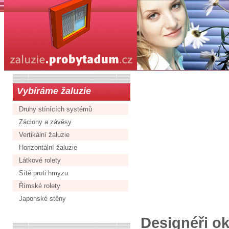
Vybíráme žaluzie
Druhy stínících systémů
Záclony a závěsy
Vertikální žaluzie
Horizontální žaluzie
Látkové rolety
Sítě proti hmyzu
Římské rolety
Japonské stěny
Designéři ok