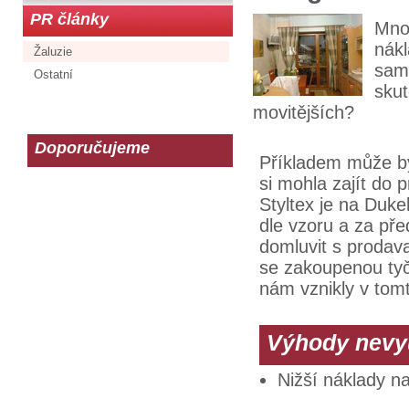
PR články
Mnoh
nákl
Žaluzie
samo
Ostatní
skut
movitějších?
Doporučujeme
Příkladem může bý
si mohla zajít do 
Styltex je na Duke
dle vzoru a za př
domluvit s prodava
se zakoupenou tyč
nám vznikly v tom
Výhody nevyu
Nižší náklady na