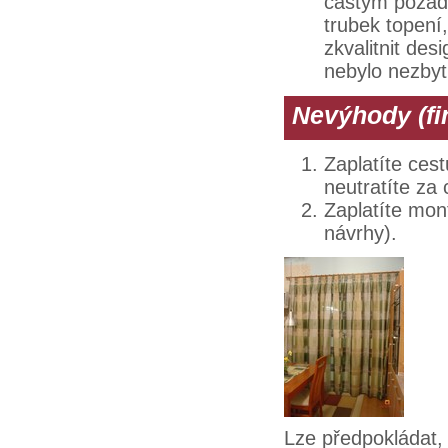
častým požada
trubek topen
zkvalitnit desi
nebylo nezbyt
Nevýhody (fin
Zaplatíte ces
neutratíte za
Zaplatíte mon
návrhy).
Lze předpokládat