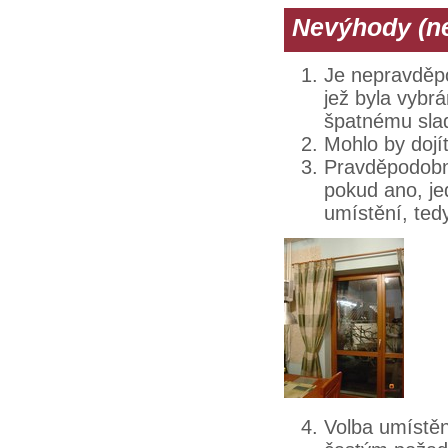
Nevýhody (ne
Je nepravděpo
jež byla vybr
špatnému slad
Mohlo by dojí
Pravděpodobně
pokud ano, jed
umístění, tedy
Volba umístěn