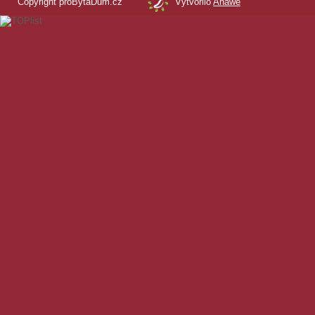
Copyright proBytaDum.cz
Vytvořilo
Anawe