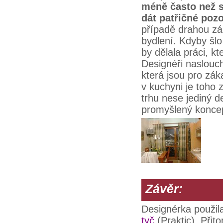
méně často než s
dát patřičné poz
případě drahou zál
bydlení. Kdyby šl
by dělala práci, kt
Designéři naslouc
která jsou pro zá
v kuchyni je toho 
trhu nese jediný d
promyšlený koncept
Závěr:
Designérka použil
tyč
(Praktic). Při